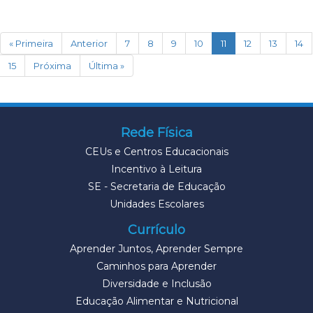
(current)
« Primeira
Anterior
7
8
9
10
11
12
13
14
15
Próxima
Última »
Rede Física
CEUs e Centros Educacionais
Incentivo à Leitura
SE - Secretaria de Educação
Unidades Escolares
Currículo
Aprender Juntos, Aprender Sempre
Caminhos para Aprender
Diversidade e Inclusão
Educação Alimentar e Nutricional