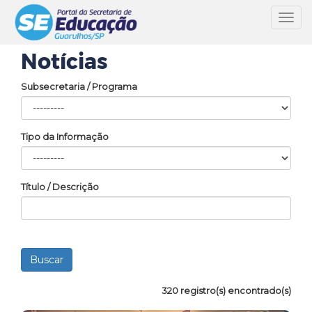
Toggl
navig
Notícias
Subsecretaria / Programa
Tipo da Informação
Título / Descrição
320 registro(s) encontrado(s)