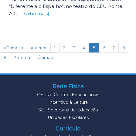
“Diferente é o Espelho”, no teatro do CEU Ponte
Alta...
[saiba mais]
(current)
« Primeira
Anterior
1
2
3
4
5
6
7
8
9
Próxima
Última »
Rede Física
CEUs e Centros Educacionais
Incentivo à Leitura
SE - Secretaria de Educação
Unidades Escolares
Currículo