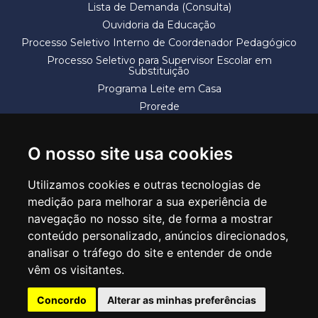
Lista de Demanda (Consulta)
Ouvidoria da Educação
Processo Seletivo Interno de Coordenador Pedagógico
Processo Seletivo para Supervisor Escolar em
Substituição
Programa Leite em Casa
Prorede
Solicitação de Vaga
Termos e Condições
O nosso site usa cookies
Utilizamos cookies e outras tecnologias de
medição para melhorar a sua experiência de
navegação no nosso site, de forma a mostrar
conteúdo personalizado, anúncios direcionados,
SECRETARIA DE EDUCAÇÃO
analisar o tráfego do site e entender de onde
Rua Claudino Barbosa, 313 - Macedo - Guarulhos/SP CEP 07113-040
vêm os visitantes.
Central de Atendimento: *55 11 2475-7300
Concordo
Alterar as minhas preferências