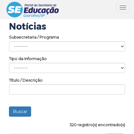
Toggl
navig
Notícias
Subsecretaria / Programa
Tipo da Informação
Título / Descrição
320 registro(s) encontrado(s)