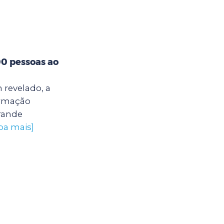
00 pessoas ao
 revelado, a
ormação
grande
iba mais]