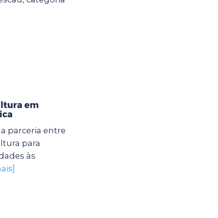
ultura em
ica
 parceria entre
ltura para
dades às
ais]