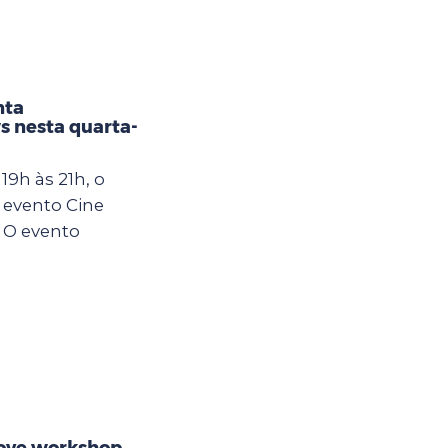
nta
s nesta quarta-
19h às 21h, o
 evento Cine
 O evento
ove workshop