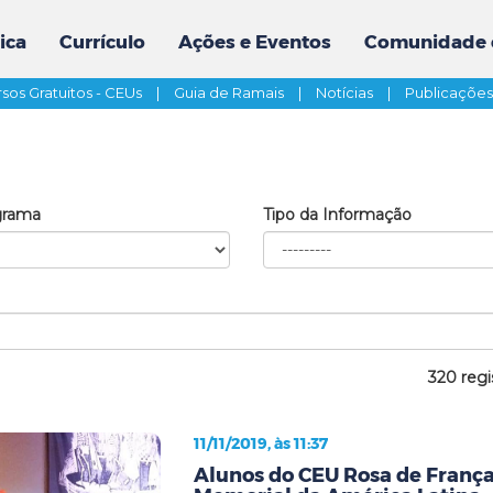
ica
Currículo
Ações e Eventos
Comunidade 
sos Gratuitos - CEUs
|
Guia de Ramais
|
Notícias
|
Publicaçõe
grama
Tipo da Informação
320 regi
11/11/2019, às 11:37
Alunos do CEU Rosa de França