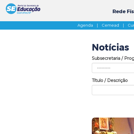
Rede Fís
Agenda
|
Cemead
|
Cur
Notícias
Subsecretaria / Pro
Título / Descrição