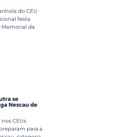
anhola do CEU
cional festa
o Memorial da
utra se
iga Nescau de
m nos CEUs
 preparam para a
Nescau, categoria