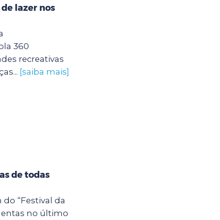
 de lazer nos
a
ola 360
des recreativas
as...
[saiba mais]
tas de todas
 do “Festival da
entas no último