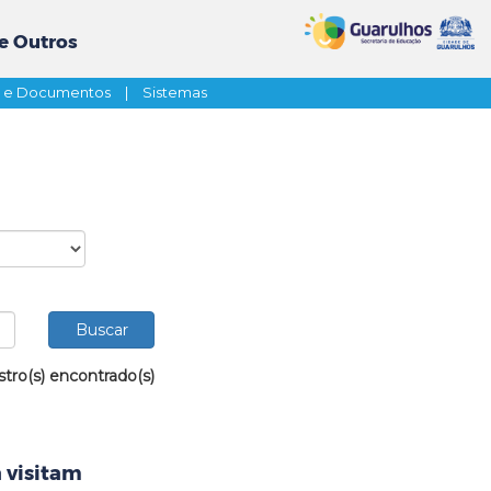
e Outros
s e Documentos
|
Sistemas
stro(s) encontrado(s)
 visitam