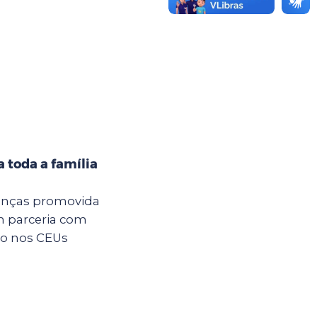
 toda a família
anças promovida
m parceria com
são nos CEUs