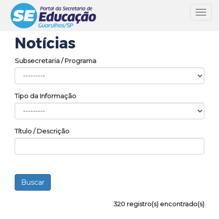
Toggl
navig
Notícias
Subsecretaria / Programa
Tipo da Informação
Título / Descrição
320 registro(s) encontrado(s)