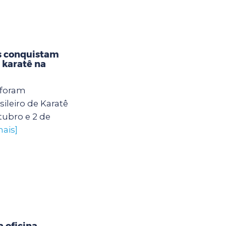
s conquistam
karatê na
 foram
leiro de Karatê
tubro e 2 de
mais]
 oficina