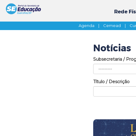
Rede Fís
Agenda
|
Cemead
|
Cur
Notícias
Subsecretaria / Pro
Título / Descrição