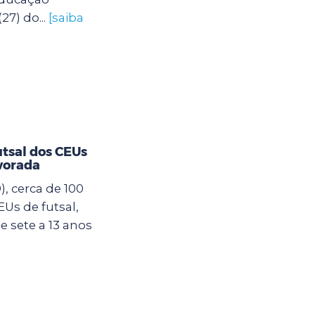
27) do...
[saiba
utsal dos CEUs
vorada
, cerca de 100
Us de futsal,
 sete a 13 anos