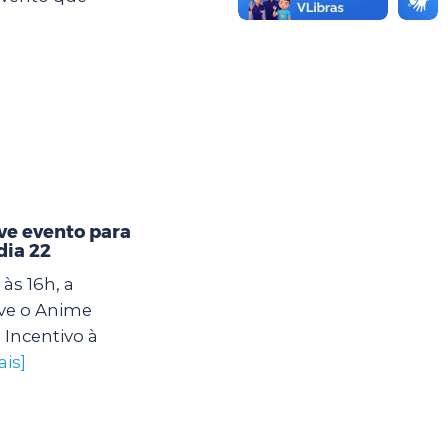
e evento para
dia 22
às 16h, a
ve o Anime
 Incentivo à
ais]