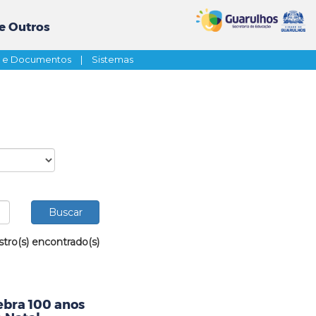
e Outros
s e Documentos
|
Sistemas
stro(s) encontrado(s)
ebra 100 anos