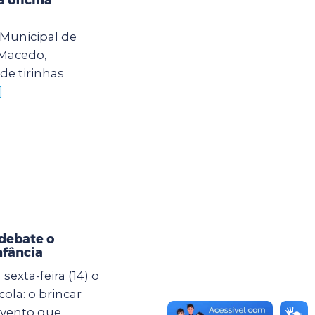
o Municipal de
 Macedo,
de tirinhas
]
debate o
nfância
exta-feira (14) o
ola: o brincar
evento que