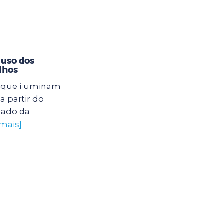
 uso dos
lhos
s que iluminam
a partir do
iado da
 mais]