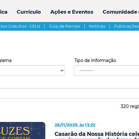
ica
Currículo
Ações e Eventos
Comunidade 
sos Gratuitos - CEUs
|
Guia de Ramais
|
Notícias
|
Publicaçõe
grama
Tipo da Informação
320 regi
28/11/2025, às 13:22
Casarão da Nossa História cel