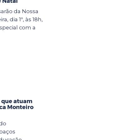
 Natal
sarão da Nossa
a, dia 1º, às 18h,
special com a
s que atuam
eca Monteiro
 do
spaços
Educação