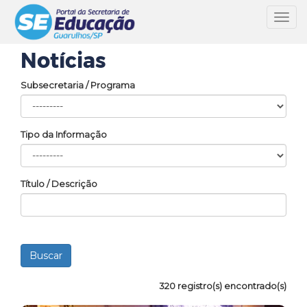
Toggl
navig
Notícias
Subsecretaria / Programa
Tipo da Informação
Título / Descrição
320 registro(s) encontrado(s)