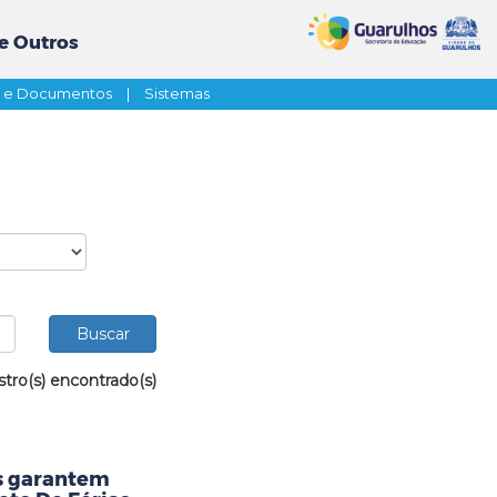
e Outros
s e Documentos
|
Sistemas
stro(s) encontrado(s)
as garantem