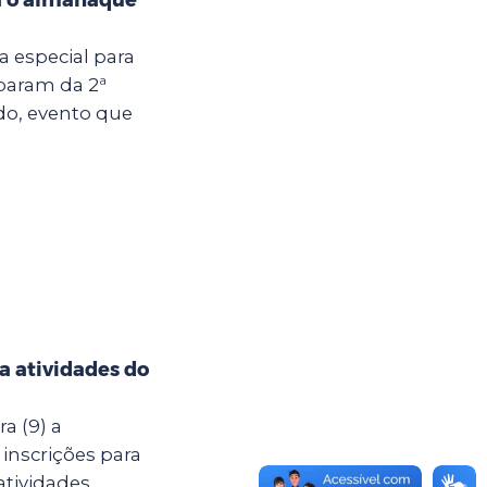
ia especial para
iparam da 2ª
do, evento que
ra atividades do
a (9) a
 inscrições para
atividades