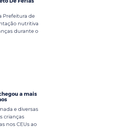
eto De Férias
a Prefeitura de
tação nutritiva
anças durante o
 chegou a mais
hos
mada e diversas
s crianças
ias nos CEUs ao