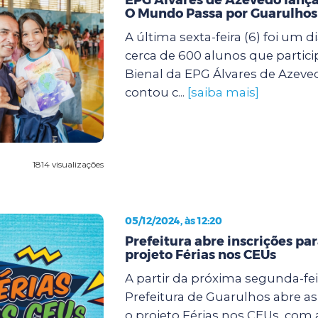
O Mundo Passa por Guarulhos
A última sexta-feira (6) foi um d
cerca de 600 alunos que partic
Bienal da EPG Álvares de Azeve
contou c...
[saiba mais]
1814 visualizações
05/12/2024, às 12:20
Prefeitura abre inscrições pa
projeto Férias nos CEUs
A partir da próxima segunda-feir
Prefeitura de Guarulhos abre as
o projeto Férias nos CEUs, com 