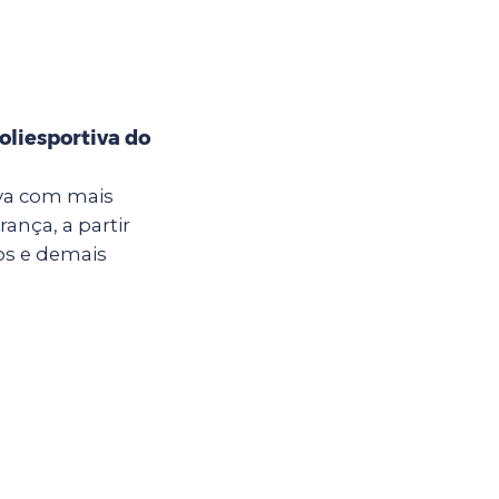
oliesportiva do
iva com mais
ança, a partir
nos e demais