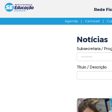
Rede Fís
Agenda
|
Cemead
|
Cur
Notícias
Subsecretaria / Pro
Título / Descrição