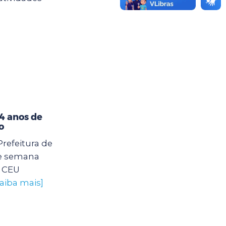
4 anos de
o
Prefeitura de
e semana
o CEU
saiba mais]