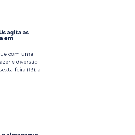
s agita as
na em
egue com uma
azer e diversão
xta-feira (13), a
a o almanaque