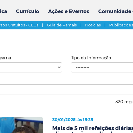
ica
Currículo
Ações e Eventos
Comunidade 
sos Gratuitos - CEUs
|
Guia de Ramais
|
Notícias
|
Publicaçõe
grama
Tipo da Informação
320 regi
30/01/2025, às 15:25
Mais de 5 mil refeições diári