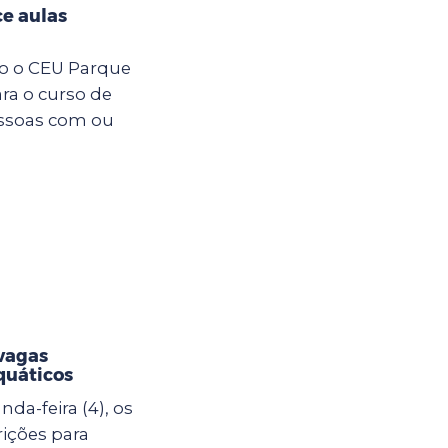
e aulas
ro o CEU Parque
ara o curso de
essoas com ou
vagas
quáticos
da-feira (4), os
rições para