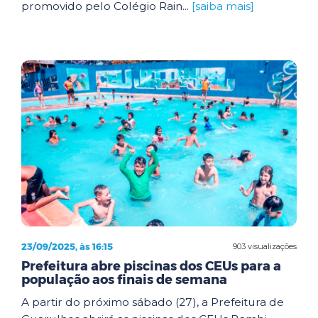
promovido pelo Colégio Rain...
[saiba mais]
23/09/2025, às 16:15
903 visualizações
Prefeitura abre piscinas dos CEUs para a
população aos finais de semana
A partir do próximo sábado (27), a Prefeitura de