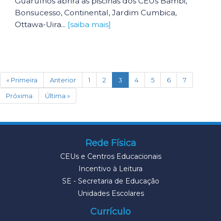
Guarulhos abrirá as piscinas dos CEUs Bambi,
Bonsucesso, Continental, Jardim Cumbica,
Ottawa-Uira...
[saiba mais]
(current)
« Primeira
Anterior
1
2
3
4
5
6
7
Próxima
Última »
Rede Física
CEUs e Centros Educacionais
Incentivo à Leitura
SE - Secretaria de Educação
Unidades Escolares
Currículo