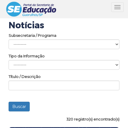
Toggl
navig
Notícias
Subsecretaria / Programa
Tipo da Informação
Título / Descrição
320 registro(s) encontrado(s)