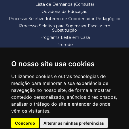
Lista de Demanda (Consulta)
Ouvidoria da Educação
Processo Seletivo Interno de Coordenador Pedagógico
Processo Seletivo para Supervisor Escolar em
Substituição
Programa Leite em Casa
Prorede
Solicitação de Vaga
Termos e Condições
O nosso site usa cookies
Utilizamos cookies e outras tecnologias de
medição para melhorar a sua experiência de
navegação no nosso site, de forma a mostrar
conteúdo personalizado, anúncios direcionados,
SECRETARIA DE EDUCAÇÃO
analisar o tráfego do site e entender de onde
Rua Claudino Barbosa, 313 - Macedo - Guarulhos/SP CEP 07113-040
vêm os visitantes.
Central de Atendimento: *55 11 2475-7300
Concordo
Alterar as minhas preferências