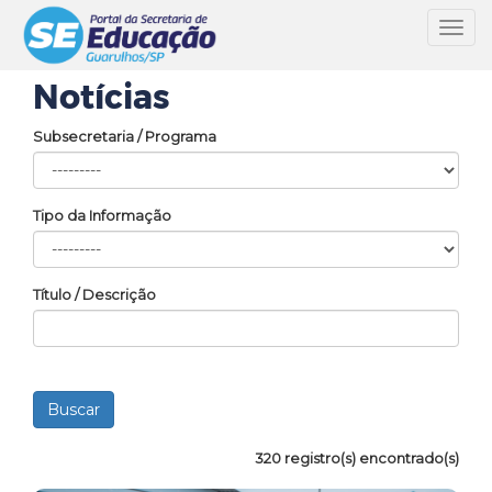
Toggl
navig
Notícias
Subsecretaria / Programa
Tipo da Informação
Título / Descrição
320 registro(s) encontrado(s)