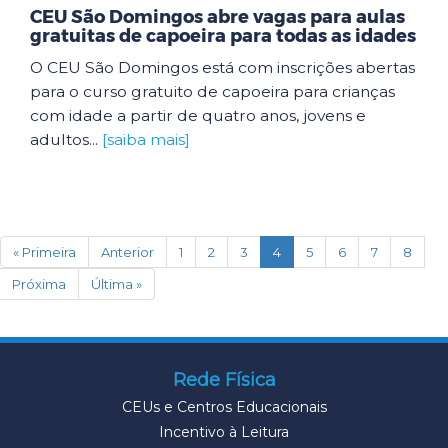
CEU São Domingos abre vagas para aulas
gratuitas de capoeira para todas as idades
O CEU São Domingos está com inscrições abertas
para o curso gratuito de capoeira para crianças
com idade a partir de quatro anos, jovens e
adultos...
[saiba mais]
(current)
« Primeira
Anterior
1
2
3
4
5
6
7
8
Próxima
Última »
Rede Física
CEUs e Centros Educacionais
Incentivo à Leitura