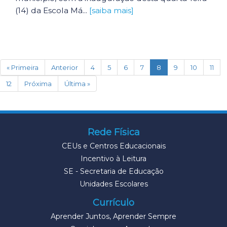
(14) da Escola Má...
[saiba mais]
(current)
« Primeira
Anterior
4
5
6
7
8
9
10
11
12
Próxima
Última »
Rede Física
CEUs e Centros Educacionais
Incentivo à Leitura
SE - Secretaria de Educação
Unidades Escolares
Currículo
Aprender Juntos, Aprender Sempre