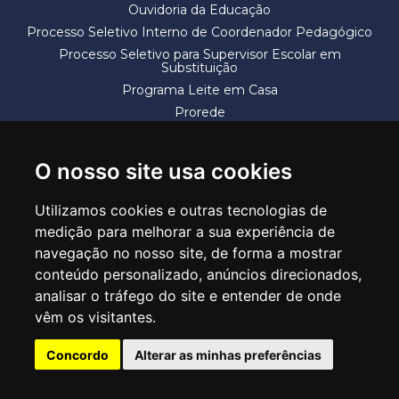
Ouvidoria da Educação
Processo Seletivo Interno de Coordenador Pedagógico
Processo Seletivo para Supervisor Escolar em
Substituição
Programa Leite em Casa
Prorede
Solicitação de Vaga
Termos e Condições
O nosso site usa cookies
Utilizamos cookies e outras tecnologias de
medição para melhorar a sua experiência de
navegação no nosso site, de forma a mostrar
conteúdo personalizado, anúncios direcionados,
SECRETARIA DE EDUCAÇÃO
analisar o tráfego do site e entender de onde
Rua Claudino Barbosa, 313 - Macedo - Guarulhos/SP CEP 07113-040
vêm os visitantes.
Central de Atendimento: *55 11 2475-7300
Concordo
Alterar as minhas preferências
PT