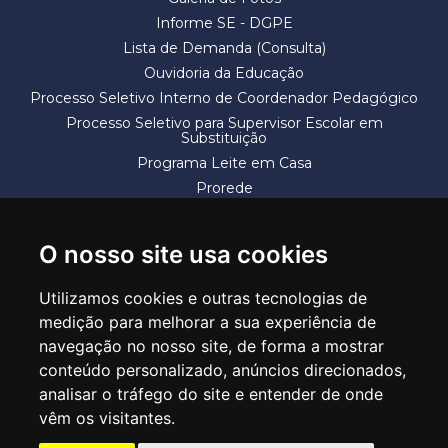
Informe SE - DGPE
Lista de Demanda (Consulta)
Ouvidoria da Educação
Processo Seletivo Interno de Coordenador Pedagógico
Processo Seletivo para Supervisor Escolar em
Substituição
Programa Leite em Casa
Prorede
Solicitação de Vaga
Termos e Condições
O nosso site usa cookies
Utilizamos cookies e outras tecnologias de
medição para melhorar a sua experiência de
navegação no nosso site, de forma a mostrar
conteúdo personalizado, anúncios direcionados,
SECRETARIA DE EDUCAÇÃO
analisar o tráfego do site e entender de onde
Rua Claudino Barbosa, 313 - Macedo - Guarulhos/SP CEP 07113-040
vêm os visitantes.
Central de Atendimento: *55 11 2475-7300