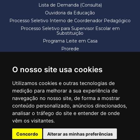
Lista de Demanda (Consulta)
Ouvidoria da Educação
Processo Seletivo Interno de Coordenador Pedagógico
Processo Seletivo para Supervisor Escolar em
Substituição
Programa Leite em Casa
Prorede
Solicitação de Vaga
Termos e Condições
O nosso site usa cookies
Utilizamos cookies e outras tecnologias de
medição para melhorar a sua experiência de
navegação no nosso site, de forma a mostrar
conteúdo personalizado, anúncios direcionados,
SECRETARIA DE EDUCAÇÃO
analisar o tráfego do site e entender de onde
Rua Claudino Barbosa, 313 - Macedo - Guarulhos/SP CEP 07113-040
vêm os visitantes.
Central de Atendimento: *55 11 2475-7300
Concordo
Alterar as minhas preferências