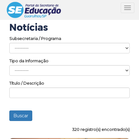
Toggl
navig
Notícias
Subsecretaria / Programa
Tipo da Informação
Título / Descrição
320 registro(s) encontrado(s)