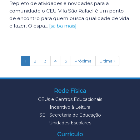
Repleto de atividades e novidades para a
comunidade o CEU Vila São Rafael é um ponto
de encontro para quem busca qualidade de vida
e lazer. O espa...
[saiba mais]
(current)
1
2
3
4
5
Próxima
Última »
Rede Física
CEUs e Centros Educacionais
Incentivo à Leitura
SE - Secretaria de Educação
Unidades Escolares
Currículo