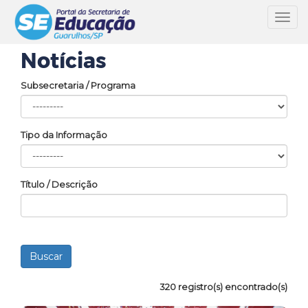
Toggl
navig
Notícias
Subsecretaria / Programa
Tipo da Informação
Título / Descrição
320 registro(s) encontrado(s)