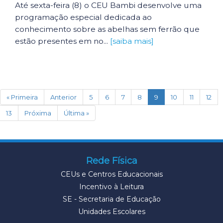
Até sexta-feira (8) o CEU Bambi desenvolve uma
programação especial dedicada ao
conhecimento sobre as abelhas sem ferrão que
estão presentes em no...
[saiba mais]
(current)
« Primeira
Anterior
5
6
7
8
9
10
11
12
13
Próxima
Última »
Rede Física
CEUs e Centros Educacionais
Incentivo à Leitura
SE - Secretaria de Educação
Unidades Escolares