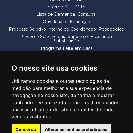
Informe SE - DGPE
Lista de Demanda (Consulta)
Ouvidoria da Educação
Processo Seletivo Interno de Coordenador Pedagógico
Processo Seletivo para Supervisor Escolar em
Substituição
Programa Leite em Casa
Solicitação de Vaga
Termos e Condições
O nosso site usa cookies
Utilizamos cookies e outras tecnologias de
medição para melhorar a sua experiência de
navegação no nosso site, de forma a mostrar
conteúdo personalizado, anúncios direcionados,
SECRETARIA DE EDUCAÇÃO
analisar o tráfego do site e entender de onde
Rua Claudino Barbosa, 313 - Macedo - Guarulhos/SP CEP 07113-040
vêm os visitantes.
Central de Atendimento: *55 11 2475-7300
Concordo
Alterar as minhas preferências