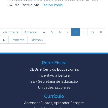
(14) da Escola Má...
[saiba mais]
(current)
« Primeira
Anterior
4
5
6
7
8
9
10
11
12
Próxima
Última »
Rede Física
CEUs e Centros Educacionais
Incentivo à Leitura
SE - Secretaria de Educação
Unidades Escolares
Currículo
Aprender Juntos, Aprender Sempre