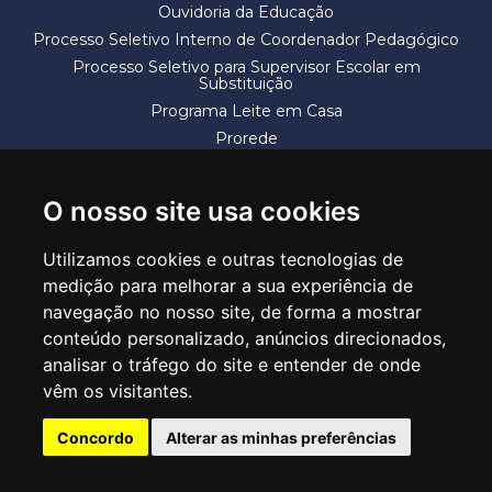
Ouvidoria da Educação
Processo Seletivo Interno de Coordenador Pedagógico
Processo Seletivo para Supervisor Escolar em
Substituição
Programa Leite em Casa
Prorede
Solicitação de Vaga
Termos e Condições
O nosso site usa cookies
Utilizamos cookies e outras tecnologias de
medição para melhorar a sua experiência de
navegação no nosso site, de forma a mostrar
conteúdo personalizado, anúncios direcionados,
SECRETARIA DE EDUCAÇÃO
analisar o tráfego do site e entender de onde
Rua Claudino Barbosa, 313 - Macedo - Guarulhos/SP CEP 07113-040
vêm os visitantes.
Central de Atendimento: *55 11 2475-7300
Concordo
Alterar as minhas preferências
PT