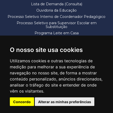
Lista de Demanda (Consulta)
Ouvidoria da Educação
Processo Seletivo Interno de Coordenador Pedagógico
Processo Seletivo para Supervisor Escolar em
Substituição
Programa Leite em Casa
Solicitação de Vaga
Termos e Condições
O nosso site usa cookies
Utilizamos cookies e outras tecnologias de
medição para melhorar a sua experiência de
navegação no nosso site, de forma a mostrar
conteúdo personalizado, anúncios direcionados,
SECRETARIA DE EDUCAÇÃO
analisar o tráfego do site e entender de onde
Rua Claudino Barbosa, 313 - Macedo - Guarulhos/SP CEP 07113-040
vêm os visitantes.
Central de Atendimento: *55 11 2475-7300
Concordo
Alterar as minhas preferências
PT