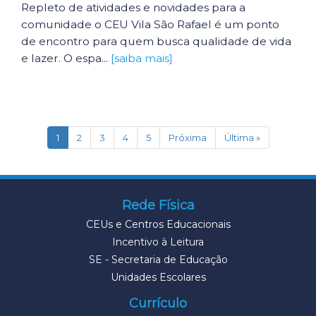
Repleto de atividades e novidades para a
comunidade o CEU Vila São Rafael é um ponto
de encontro para quem busca qualidade de vida
e lazer. O espa...
[saiba mais]
(current)
1
2
3
4
5
Próxima
Última »
Rede Física
CEUs e Centros Educacionais
Incentivo à Leitura
SE - Secretaria de Educação
Unidades Escolares
Currículo