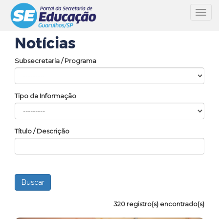
Toggl
navig
Notícias
Subsecretaria / Programa
Tipo da Informação
Título / Descrição
320 registro(s) encontrado(s)