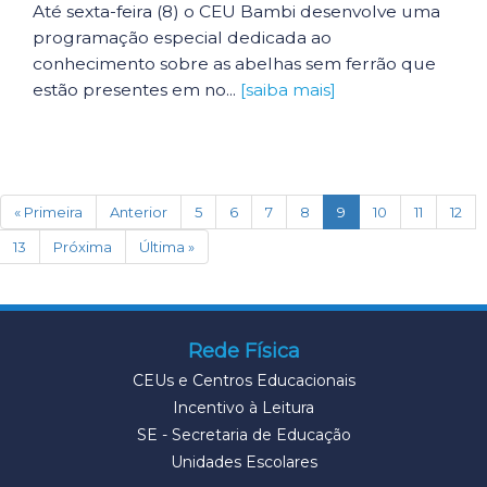
Até sexta-feira (8) o CEU Bambi desenvolve uma
programação especial dedicada ao
conhecimento sobre as abelhas sem ferrão que
estão presentes em no...
[saiba mais]
(current)
« Primeira
Anterior
5
6
7
8
9
10
11
12
13
Próxima
Última »
Rede Física
CEUs e Centros Educacionais
Incentivo à Leitura
SE - Secretaria de Educação
Unidades Escolares