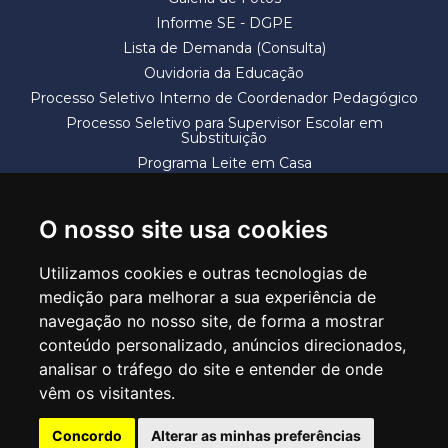
Informe SE - DGPE
Lista de Demanda (Consulta)
Ouvidoria da Educação
Processo Seletivo Interno de Coordenador Pedagógico
Processo Seletivo para Supervisor Escolar em
Substituição
Programa Leite em Casa
Solicitação de Vaga
Termos e Condições
O nosso site usa cookies
Utilizamos cookies e outras tecnologias de
medição para melhorar a sua experiência de
navegação no nosso site, de forma a mostrar
conteúdo personalizado, anúncios direcionados,
SECRETARIA DE EDUCAÇÃO
analisar o tráfego do site e entender de onde
Rua Claudino Barbosa, 313 - Macedo - Guarulhos/SP CEP 07113-040
vêm os visitantes.
Central de Atendimento: *55 11 2475-7300
Concordo
Alterar as minhas preferências