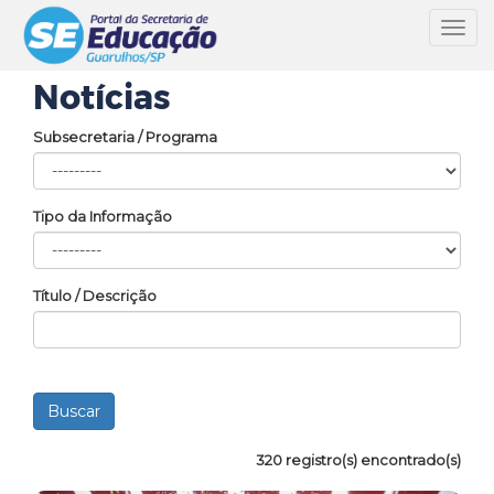
Toggl
navig
Notícias
Subsecretaria / Programa
Tipo da Informação
Título / Descrição
320 registro(s) encontrado(s)