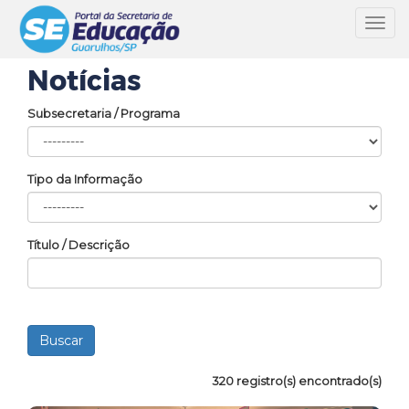
Toggl
navig
Notícias
Subsecretaria / Programa
Tipo da Informação
Título / Descrição
320 registro(s) encontrado(s)