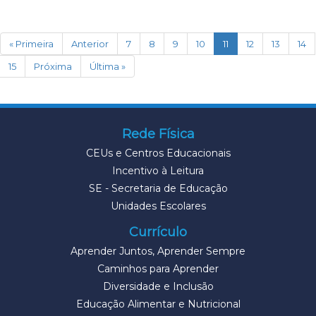
(current)
« Primeira
Anterior
7
8
9
10
11
12
13
14
15
Próxima
Última »
Rede Física
CEUs e Centros Educacionais
Incentivo à Leitura
SE - Secretaria de Educação
Unidades Escolares
Currículo
Aprender Juntos, Aprender Sempre
Caminhos para Aprender
Diversidade e Inclusão
Educação Alimentar e Nutricional