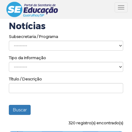
Toggl
navig
Notícias
Subsecretaria / Programa
Tipo da Informação
Título / Descrição
320 registro(s) encontrado(s)