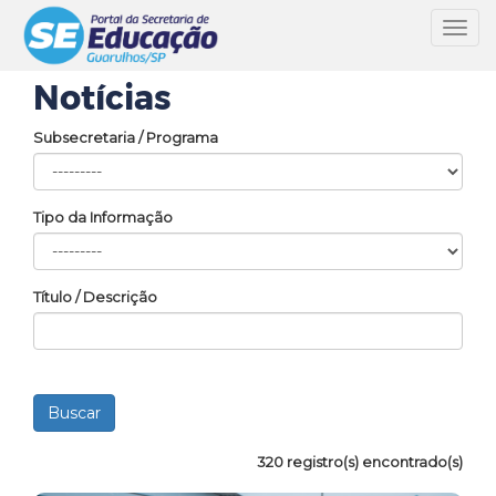
Toggl
navig
Notícias
Subsecretaria / Programa
Tipo da Informação
Título / Descrição
320 registro(s) encontrado(s)