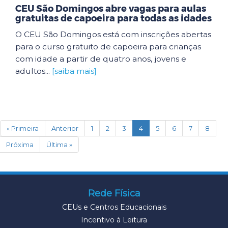
CEU São Domingos abre vagas para aulas
gratuitas de capoeira para todas as idades
O CEU São Domingos está com inscrições abertas
para o curso gratuito de capoeira para crianças
com idade a partir de quatro anos, jovens e
adultos...
[saiba mais]
(current)
« Primeira
Anterior
1
2
3
4
5
6
7
8
Próxima
Última »
Rede Física
CEUs e Centros Educacionais
Incentivo à Leitura