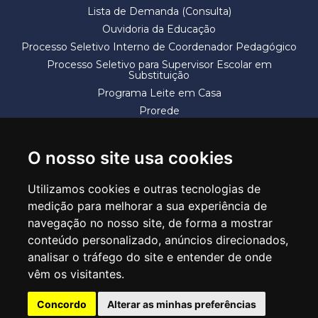
Lista de Demanda (Consulta)
Ouvidoria da Educação
Processo Seletivo Interno de Coordenador Pedagógico
Processo Seletivo para Supervisor Escolar em
Substituição
Programa Leite em Casa
Prorede
Solicitação de Vaga
Termos e Condições
O nosso site usa cookies
Utilizamos cookies e outras tecnologias de
medição para melhorar a sua experiência de
navegação no nosso site, de forma a mostrar
conteúdo personalizado, anúncios direcionados,
SECRETARIA DE EDUCAÇÃO
analisar o tráfego do site e entender de onde
Rua Claudino Barbosa, 313 - Macedo - Guarulhos/SP CEP 07113-040
vêm os visitantes.
Central de Atendimento: *55 11 2475-7300
Concordo
Alterar as minhas preferências