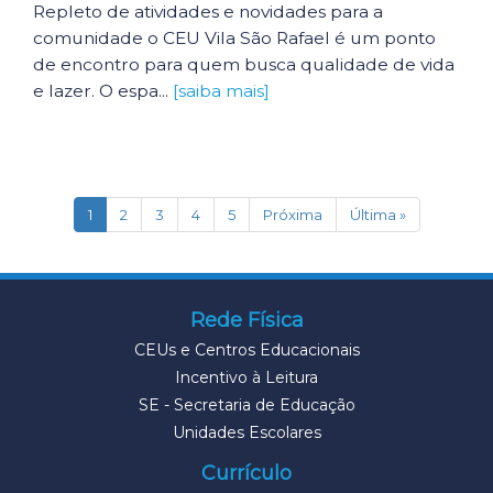
Repleto de atividades e novidades para a
comunidade o CEU Vila São Rafael é um ponto
de encontro para quem busca qualidade de vida
e lazer. O espa...
[saiba mais]
(current)
1
2
3
4
5
Próxima
Última »
Rede Física
CEUs e Centros Educacionais
Incentivo à Leitura
SE - Secretaria de Educação
Unidades Escolares
Currículo