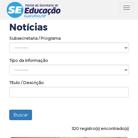
Toggl
navig
Notícias
Subsecretaria / Programa
Tipo da Informação
Título / Descrição
320 registro(s) encontrado(s)