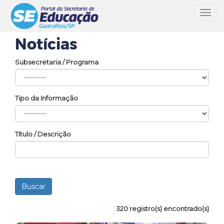
Toggl
navig
Notícias
Subsecretaria / Programa
Tipo da Informação
Título / Descrição
320 registro(s) encontrado(s)