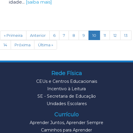
idade...
[saiba mais]
(current)
« Primeira
Anterior
6
7
8
9
10
11
12
13
14
Próxima
Última »
Rede Física
CEUs e Centros Educacionais
Incentivo à Leitura
SE - Secretaria de Educação
Unidades Escolares
Currículo
Aprender Juntos, Aprender Sempre
Caminhos para Aprender