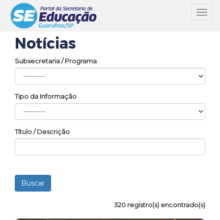
Toggl
navig
Notícias
Subsecretaria / Programa
Tipo da Informação
Título / Descrição
320 registro(s) encontrado(s)