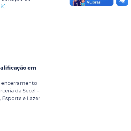
is]
alificação em
 o encerramento
ceria da Secel –
, Esporte e Lazer