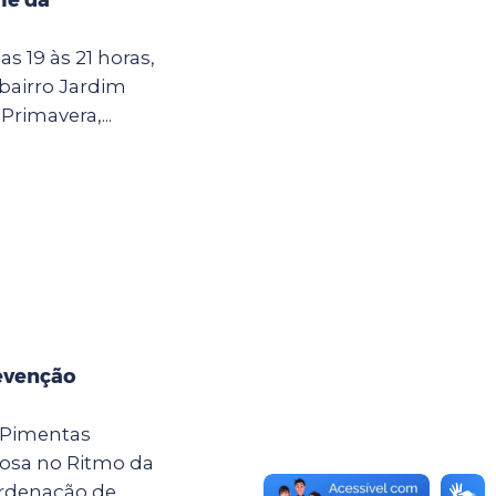
as 19 às 21 horas,
 bairro Jardim
Primavera,...
evenção
 Pimentas
osa no Ritmo da
ordenação de