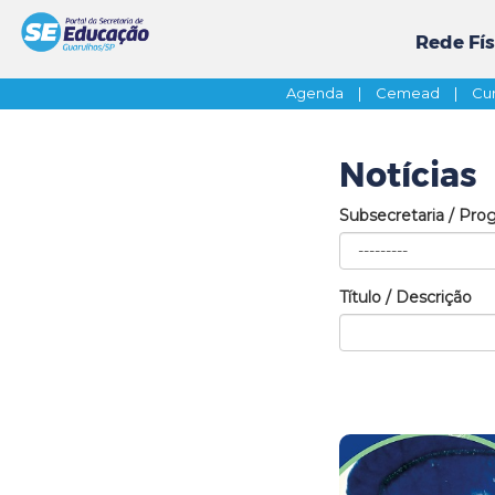
Rede Fís
Agenda
|
Cemead
|
Cur
Notícias
Subsecretaria / Pro
Título / Descrição