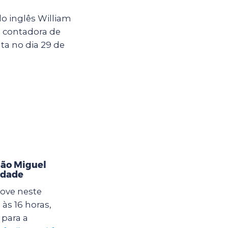
o inglês William
a contadora de
ta no dia 29 de
ão Miguel
idade
ove neste
às 16 horas,
para a