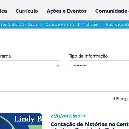
ica
Currículo
Ações e Eventos
Comunidade 
sos Gratuitos - CEUs
|
Guia de Ramais
|
Notícias
|
Publicaçõe
grama
Tipo da Informação
319 regi
23/11/2017, às 9:17
Contação de histórias no Cent