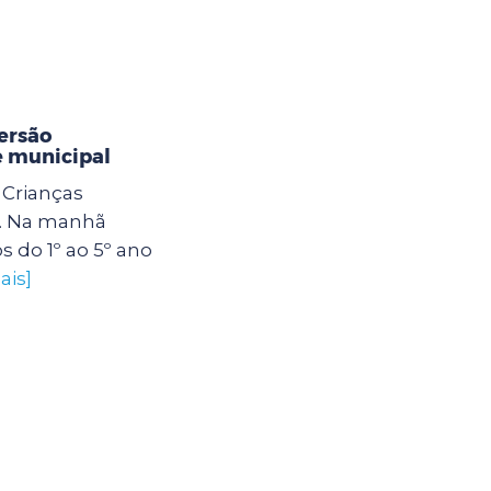
ersão
e municipal
Crianças
. Na manhã
os do 1º ao 5º ano
ais]