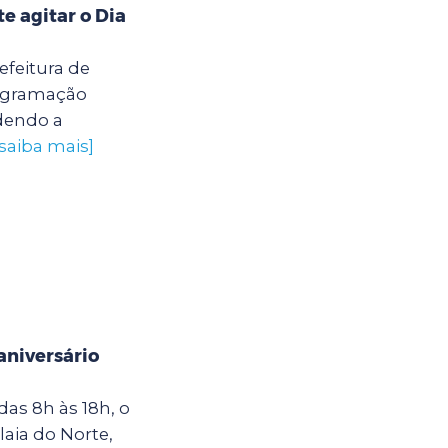
 agitar o Dia
efeitura de
rogramação
ndendo a
[saiba mais]
niversário
as 8h às 18h, o
laia do Norte,