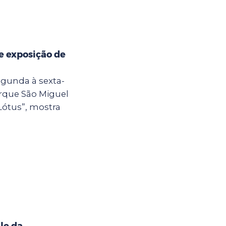
e exposição de
egunda à sexta-
Parque São Miguel
Lótus”, mostra
le da