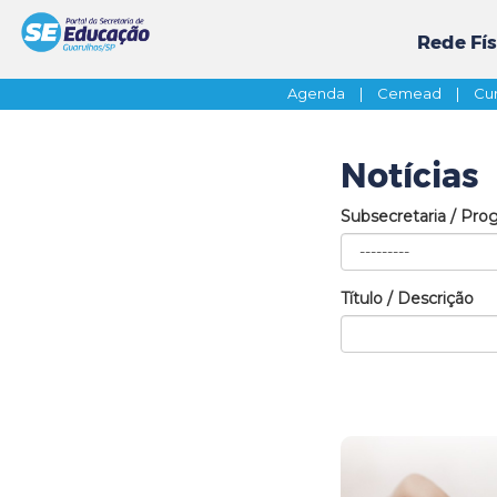
Rede Fís
Agenda
|
Cemead
|
Cur
Notícias
Subsecretaria / Pro
Título / Descrição