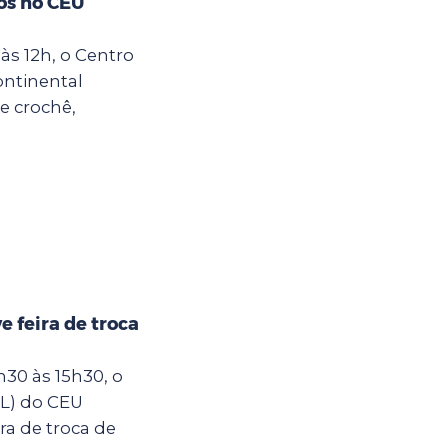
os no CEU
às 12h, o Centro
ontinental
e crochê,
 feira de troca
30 às 15h30, o
IL) do CEU
ra de troca de