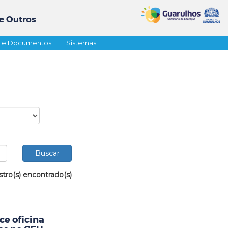
e Outros
s e Documentos
|
Sistemas
stro(s) encontrado(s)
ce oficina