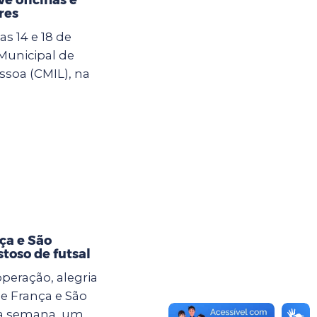
res
s 14 e 18 de
 Municipal de
ssoa (CMIL), na
ça e São
toso de futsal
eração, alegria
e França e São
ma semana, um