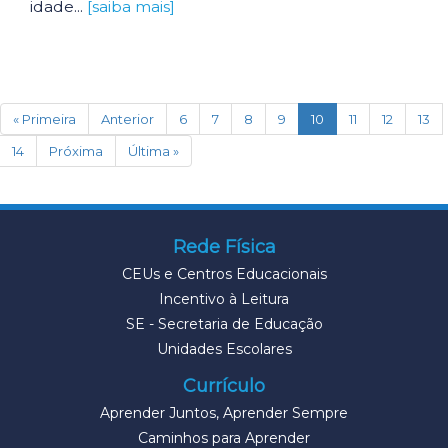
idade...
[saiba mais]
(current)
« Primeira
Anterior
6
7
8
9
10
11
12
13
14
Próxima
Última »
Rede Física
CEUs e Centros Educacionais
Incentivo à Leitura
SE - Secretaria de Educação
Unidades Escolares
Currículo
Aprender Juntos, Aprender Sempre
Caminhos para Aprender