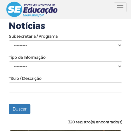
Toggl
navig
Notícias
Subsecretaria / Programa
Tipo da Informação
Título / Descrição
320 registro(s) encontrado(s)