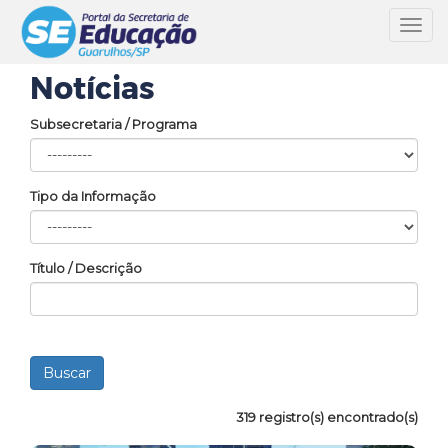
Toggl
navig
Notícias
Subsecretaria / Programa
Tipo da Informação
Título / Descrição
319 registro(s) encontrado(s)