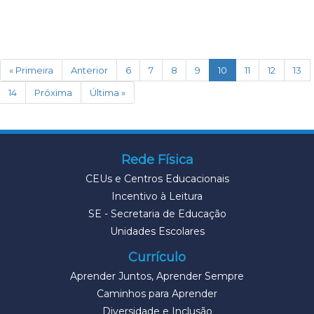
(current)
« Primeira
Anterior
6
7
8
9
10
11
12
13
14
Próxima
Última »
Rede Física
CEUs e Centros Educacionais
Incentivo à Leitura
SE - Secretaria de Educação
Unidades Escolares
Currículo
Aprender Juntos, Aprender Sempre
Caminhos para Aprender
Diversidade e Inclusão