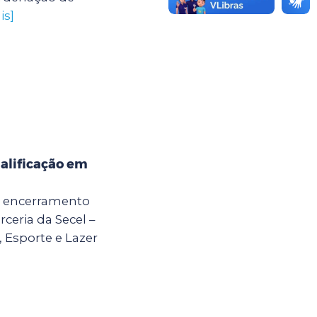
is]
alificação em
 o encerramento
ceria da Secel –
, Esporte e Lazer