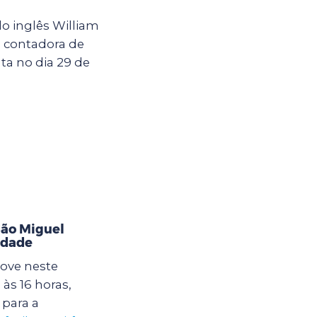
o inglês William
a contadora de
ta no dia 29 de
ão Miguel
idade
ove neste
às 16 horas,
para a