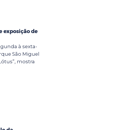
e exposição de
egunda à sexta-
Parque São Miguel
Lótus”, mostra
le da