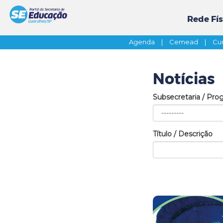
Rede Fís
Agenda
|
Cemead
|
Cur
Notícias
Subsecretaria / Pro
Título / Descrição