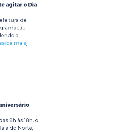
 agitar o Dia
efeitura de
rogramação
ndendo a
[saiba mais]
niversário
as 8h às 18h, o
laia do Norte,