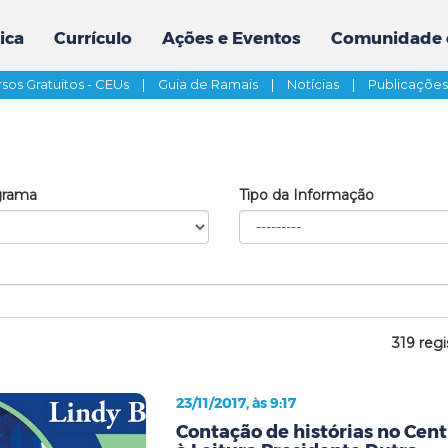
ica
Currículo
Ações e Eventos
Comunidade 
sos Gratuitos - CEUs
|
Guia de Ramais
|
Notícias
|
Publicaçõe
grama
Tipo da Informação
319 regi
23/11/2017, às 9:17
Contação de histórias no Cent