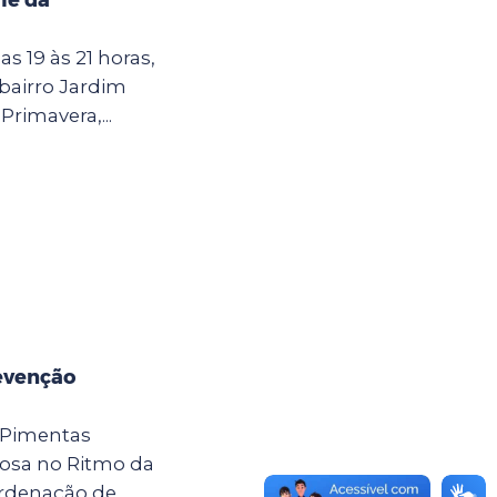
as 19 às 21 horas,
 bairro Jardim
Primavera,...
evenção
 Pimentas
osa no Ritmo da
ordenação de