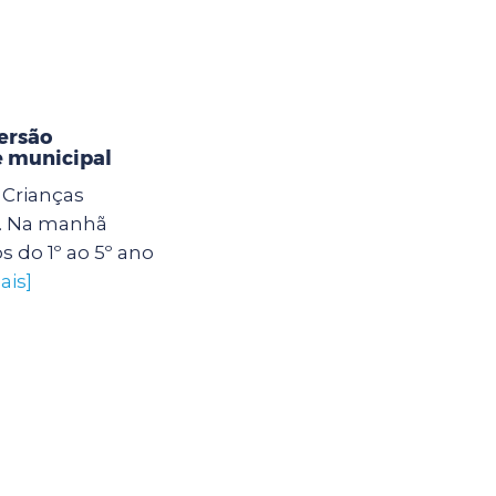
ersão
e municipal
Crianças
. Na manhã
os do 1º ao 5º ano
ais]