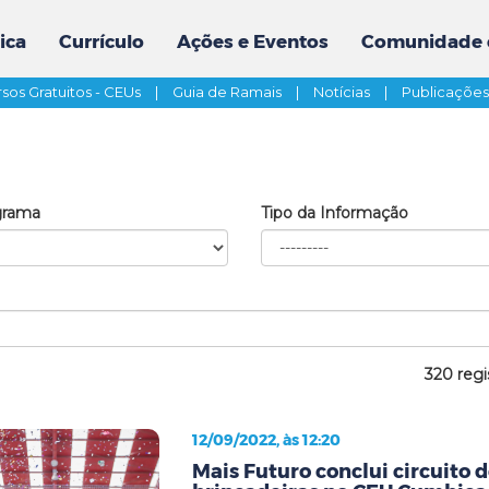
ica
Currículo
Ações e Eventos
Comunidade 
sos Gratuitos - CEUs
|
Guia de Ramais
|
Notícias
|
Publicaçõe
grama
Tipo da Informação
320 regi
12/09/2022, às 12:20
Mais Futuro conclui circuito d