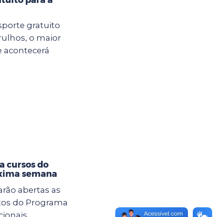
sporte gratuito
rulhos, o maior
e acontecerá
a cursos do
óxima semana
tarão abertas as
itos do Programa
cionais