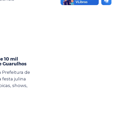
e 10 mil
de Guarulhos
 Prefeitura de
esta julina
picas, shows,