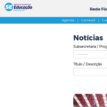
Rede Fís
Agenda
|
Cemead
|
Cur
Notícias
Subsecretaria / Pro
Título / Descrição