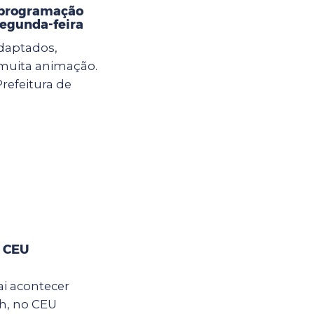
 programação
 segunda-feira
adaptados,
e muita animação.
Prefeitura de
o CEU
ai acontecer
2h, no CEU