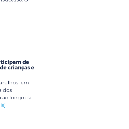
rticipam de
 de crianças e
uarulhos, em
a dos
u ao longo da
is]