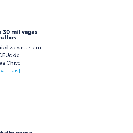
 30 mil vagas
rulhos
ibiliza vagas em
 CEUs de
ea Chico
iba mais]
tuito para a