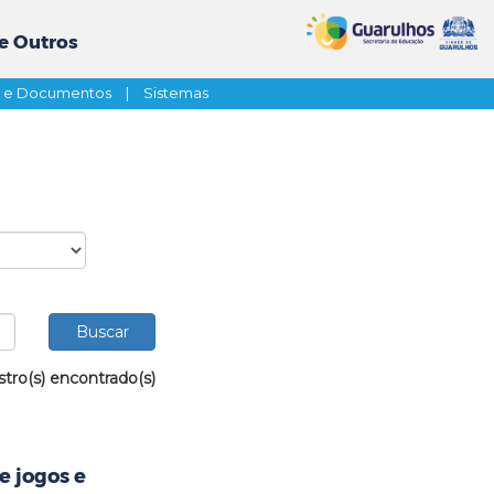
e Outros
s e Documentos
|
Sistemas
stro(s) encontrado(s)
e jogos e