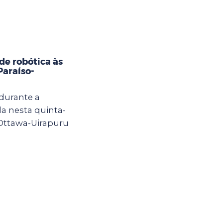
e robótica às
Paraíso-
 durante a
a nesta quinta-
 Ottawa-Uirapuru