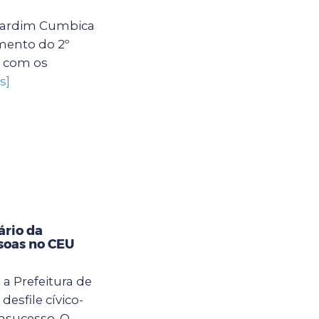
U Jardim Cumbica
mento do 2º
s com os
s]
ário da
soas no CEU
 a Prefeitura de
desfile cívico-
nsucesso. O