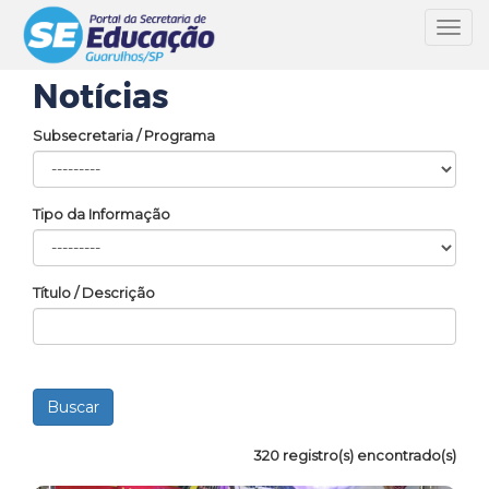
Toggl
navig
Notícias
Subsecretaria / Programa
Tipo da Informação
Título / Descrição
320 registro(s) encontrado(s)