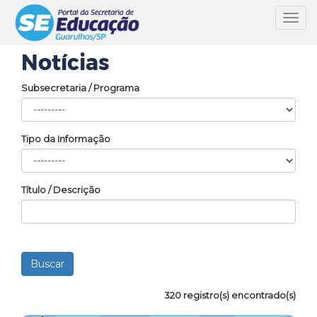
Toggl
navig
Notícias
Subsecretaria / Programa
Tipo da Informação
Título / Descrição
320 registro(s) encontrado(s)