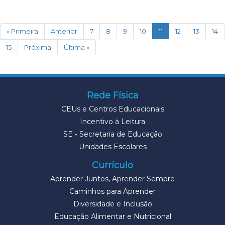
(current)
« Primeira
Anterior
7
8
9
10
11
12
13
14
15
Próxima
Última »
Rede Física
CEUs e Centros Educacionais
Incentivo à Leitura
SE - Secretaria de Educação
Unidades Escolares
Currículo
Aprender Juntos, Aprender Sempre
Caminhos para Aprender
Diversidade e Inclusão
Educação Alimentar e Nutricional