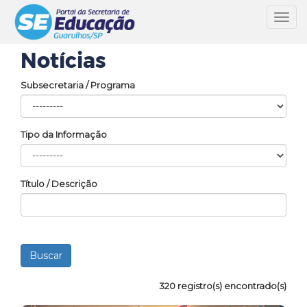
Toggl
navig
Notícias
Subsecretaria / Programa
Tipo da Informação
Título / Descrição
320 registro(s) encontrado(s)