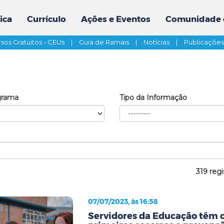
ica
Currículo
Ações e Eventos
Comunidade 
sos Gratuitos - CEUs
|
Guia de Ramais
|
Notícias
|
Publicaçõe
grama
Tipo da Informação
319 regi
07/07/2023, às 16:58
Servidores da Educação têm 