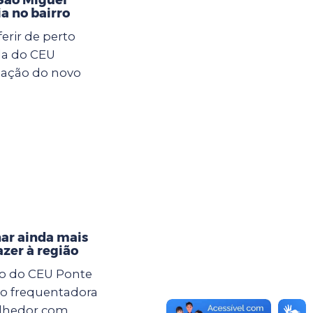
ia no bairro
rir de perto
da do CEU
lação do novo
nar ainda mais
azer à região
xo do CEU Ponte
ção frequentadora
olhedor com