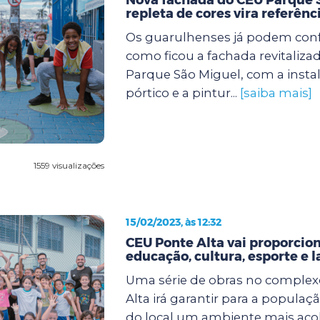
repleta de cores vira referênc
Os guarulhenses já podem confe
como ficou a fachada revitaliza
Parque São Miguel, com a insta
pórtico e a pintur...
[saiba mais]
1559 visualizações
15/02/2023, às 12:32
CEU Ponte Alta vai proporcio
educação, cultura, esporte e l
Uma série de obras no comple
Alta irá garantir para a popula
do local um ambiente mais ac