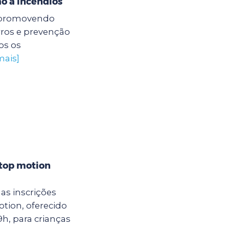
o a incêndios
á promovendo
rros e prevenção
os os
mais]
stop motion
as inscrições
otion, oferecido
9h, para crianças