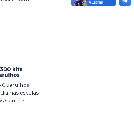
 300 kits
arulhos
e Guarulhos
ídia nas escolas
os Centros