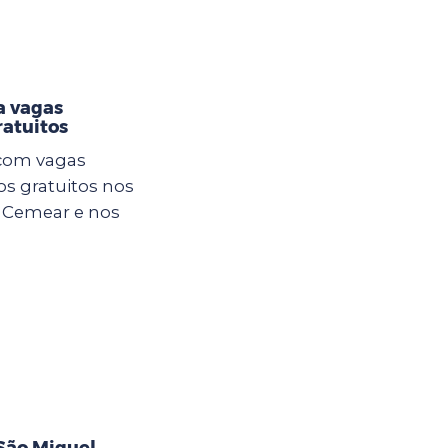
a vagas
atuitos
 com vagas
os gratuitos nos
o Cemear e nos
São Miguel