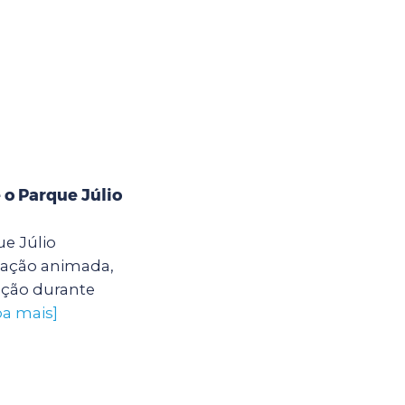
 o Parque Júlio
e Júlio
ação animada,
ação durante
ba mais]