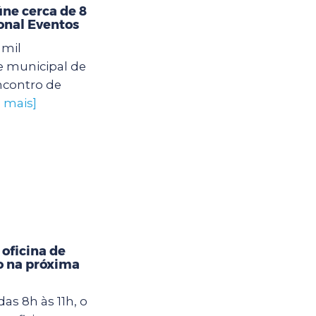
úne cerca de 8
ional Eventos
 mil
e municipal de
ncontro de
a mais]
oficina de
o na próxima
das 8h às 11h, o