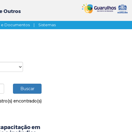
e Outros
s e Documentos
|
Sistemas
stro(s) encontrado(s)
capacitação em