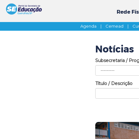
Rede Fís
Agenda
|
Cemead
|
Cur
Notícias
Subsecretaria / Pro
Título / Descrição