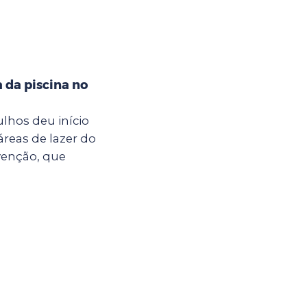
a da piscina no
ulhos deu início
áreas de lazer do
venção, que