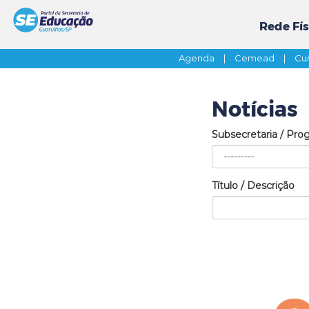
Rede Fís
Agenda
|
Cemead
|
Cur
Notícias
Subsecretaria / Pro
Título / Descrição