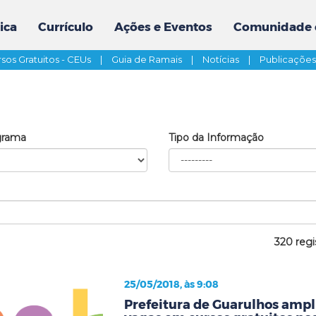
ica
Currículo
Ações e Eventos
Comunidade 
sos Gratuitos - CEUs
|
Guia de Ramais
|
Notícias
|
Publicaçõe
grama
Tipo da Informação
320 regi
25/05/2018, às 9:08
Prefeitura de Guarulhos ampli