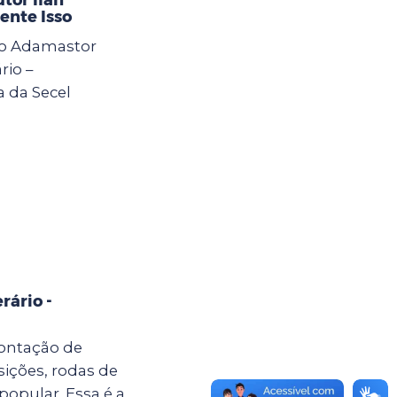
ente Isso
 do Adamastor
rio –
a da Secel
rário -
ontação de
sições, rodas de
popular. Essa é a