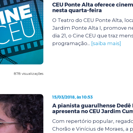
CEU Ponte Alta oferece cinem
nesta quarta-feira
O Teatro do CEU Ponte Alta, loc
Jardim Ponte Alta I, promove ne
dia 21, o Cine CEU que traz m
programação...
[saiba mais]
878 visualizações
15/03/2018, às 10:53
A pianista guarulhense Dedê B
apresenta no CEU Jardim Cu
Com repertório popular, regado
Chorão e Vinícius de Moraes, a p