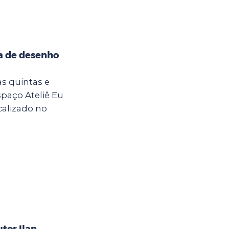
na de desenho
 as quintas e
Espaço Ateliê Eu
calizado no
tor Ilan