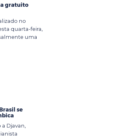
a gratuito
alizado no
sta quarta-feira,
ensalmente uma
rasil se
mbica
 a Djavan,
ianista