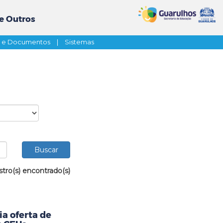
e Outros
s e Documentos
|
Sistemas
stro(s) encontrado(s)
a oferta de