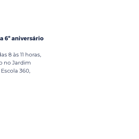
 6º aniversário
as 8 às 11 horas,
do no Jardim
 Escola 360,