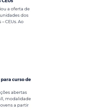
s CEUs
ou a oferta de
s unidades dos
 – CEUs. Ao
 para curso de
ições abertas
all, modalidade
jovens a partir