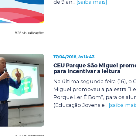
de 9 an...
[saiba mais]
825 visualizações
17/04/2018, às 14:43
CEU Parque São Miguel promo
para incentivar a leitura
Na última segunda feira (16), o
Miguel promoveu a palestra “L
Porque Ler É Bom”, para os alu
(Educação Jovens e...
[saiba mai
710 visualizações