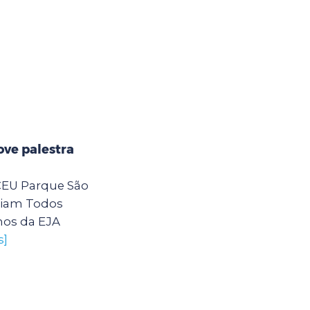
ve palestra
 CEU Parque São
eiam Todos
nos da EJA
s]