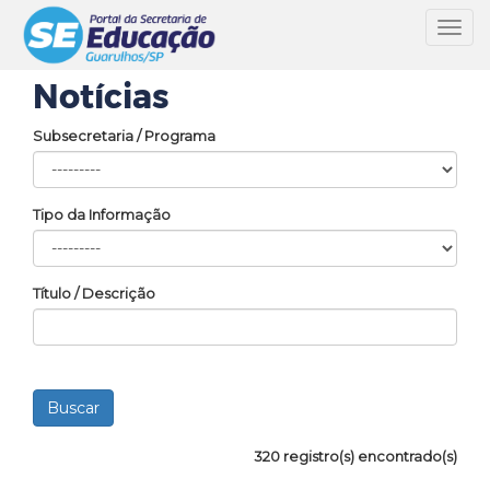
Toggl
navig
Notícias
Subsecretaria / Programa
Tipo da Informação
Título / Descrição
320 registro(s) encontrado(s)