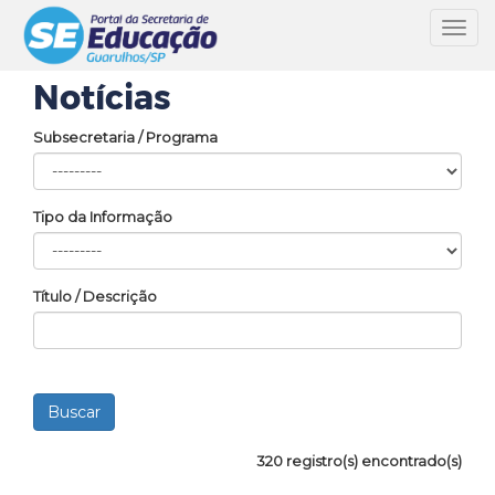
Toggl
navig
Notícias
Subsecretaria / Programa
Tipo da Informação
Título / Descrição
320 registro(s) encontrado(s)