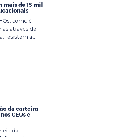
 mais de 15 mil
ucacionais
 HQs, como é
rias através de
, resistem ao
ão da carteira
 nos CEUs e
meio da