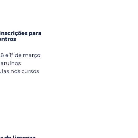
inscrições para
entros
8 e 1º de março,
uarulhos
ulas nos cursos
s de limpeza