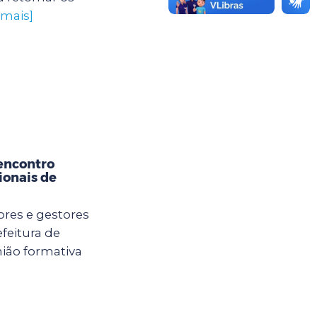
 mais]
encontro
ionais de
ores e gestores
feitura de
ião formativa