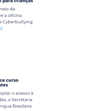
l para crianças
meio da
 a oficina
e Cyberbullying
s]
ce curso
ntes
mpliar o acesso à
s, a Secretaria
ngua Brasileira