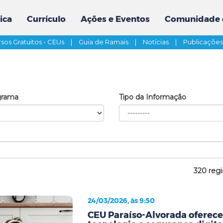
ica
Currículo
Ações e Eventos
Comunidade 
sos Gratuitos - CEUs
|
Guia de Ramais
|
Notícias
|
Publicaçõe
grama
Tipo da Informação
320 regi
24/03/2026, às 9:50
CEU Paraíso-Alvorada oferece 