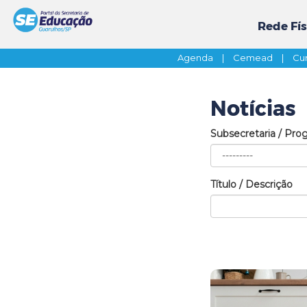
Rede Fís
Agenda
|
Cemead
|
Cur
Notícias
Subsecretaria / Pro
Título / Descrição