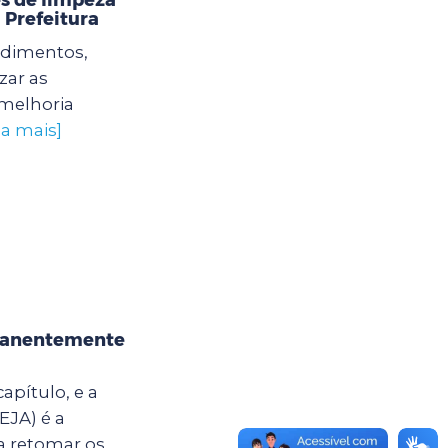
 Prefeitura
edimentos,
zar as
 melhoria
ba mais]
rmanentemente
apítulo, e a
EJA) é a
a retomar os