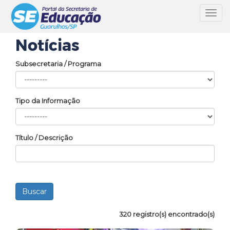
Toggl
navig
Notícias
Subsecretaria / Programa
Tipo da Informação
Título / Descrição
320 registro(s) encontrado(s)