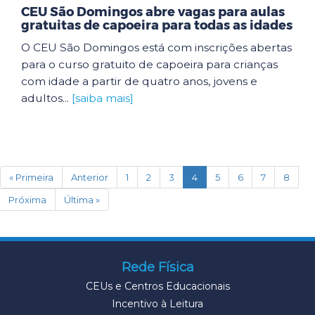
CEU São Domingos abre vagas para aulas
gratuitas de capoeira para todas as idades
O CEU São Domingos está com inscrições abertas
para o curso gratuito de capoeira para crianças
com idade a partir de quatro anos, jovens e
adultos...
[saiba mais]
(current)
« Primeira
Anterior
1
2
3
4
5
6
7
8
Próxima
Última »
Rede Física
CEUs e Centros Educacionais
Incentivo à Leitura