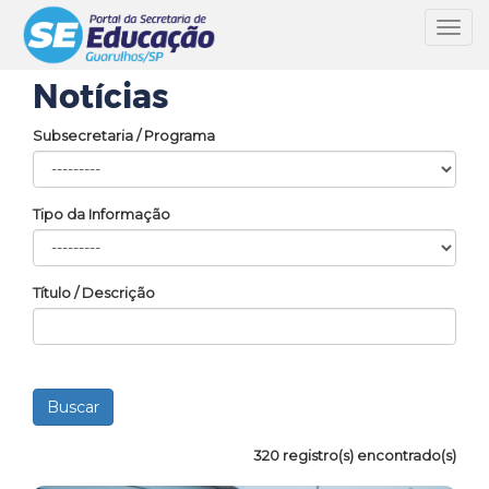
Toggl
navig
Notícias
Subsecretaria / Programa
Tipo da Informação
Título / Descrição
320 registro(s) encontrado(s)