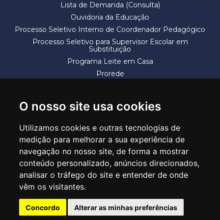
Lista de Demanda (Consulta)
Ouvidoria da Educação
Processo Seletivo Interno de Coordenador Pedagógico
Processo Seletivo para Supervisor Escolar em
Substituição
Programa Leite em Casa
Prorede
Solicitação de Vaga
Termos e Condições
O nosso site usa cookies
Utilizamos cookies e outras tecnologias de
medição para melhorar a sua experiência de
navegação no nosso site, de forma a mostrar
conteúdo personalizado, anúncios direcionados,
SECRETARIA DE EDUCAÇÃO
analisar o tráfego do site e entender de onde
Rua Claudino Barbosa, 313 - Macedo - Guarulhos/SP CEP 07113-040
vêm os visitantes.
Central de Atendimento: *55 11 2475-7300
Concordo
Alterar as minhas preferências