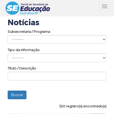
Toggl
navig
Notícias
Subsecretaria / Programa
Tipo da Informação
Título / Descrição
320 registro(s) encontrado(s)