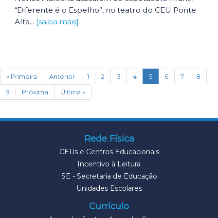
“Diferente é o Espelho”, no teatro do CEU Ponte
Alta...
[saiba mais]
(current)
« Primeira
Anterior
1
2
3
4
5
6
7
8
9
Próxima
Última »
Rede Física
CEUs e Centros Educacionais
Incentivo à Leitura
SE - Secretaria de Educação
Unidades Escolares
Currículo