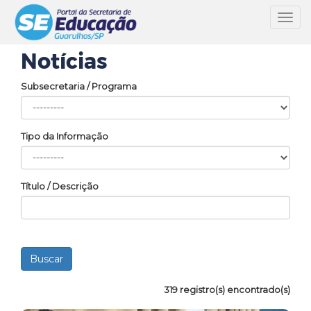
Toggl
navig
Notícias
Subsecretaria / Programa
Tipo da Informação
Título / Descrição
319 registro(s) encontrado(s)