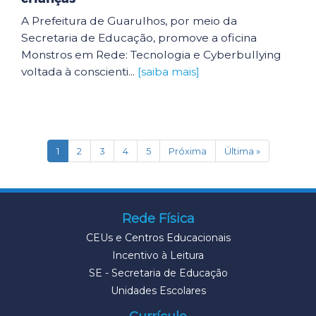
A Prefeitura de Guarulhos, por meio da
Secretaria de Educação, promove a oficina
Monstros em Rede: Tecnologia e Cyberbullying
voltada à conscienti...
[saiba mais]
(current)
1
2
3
4
5
Próxima
Última »
Rede Física
CEUs e Centros Educacionais
Incentivo à Leitura
SE - Secretaria de Educação
Unidades Escolares