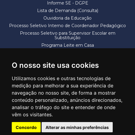
Informe SE - DGPE
Lista de Demanda (Consulta)
Ouvidoria da Educação
Processo Seletivo Interno de Coordenador Pedagógico
Processo Seletivo para Supervisor Escolar em
Substituição
Programa Leite em Casa
Solicitação de Vaga
Termos e Condições
O nosso site usa cookies
Utilizamos cookies e outras tecnologias de
medição para melhorar a sua experiência de
navegação no nosso site, de forma a mostrar
conteúdo personalizado, anúncios direcionados,
SECRETARIA DE EDUCAÇÃO
analisar o tráfego do site e entender de onde
Rua Claudino Barbosa, 313 - Macedo - Guarulhos/SP CEP 07113-040
vêm os visitantes.
Central de Atendimento: *55 11 2475-7300
Concordo
Alterar as minhas preferências