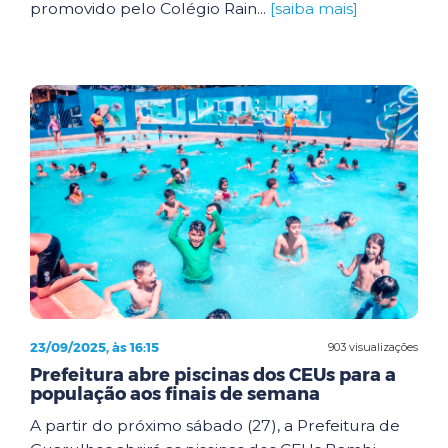
promovido pelo Colégio Rain...
[saiba mais]
23/09/2025, às 16:15
903 visualizações
Prefeitura abre piscinas dos CEUs para a
população aos finais de semana
A partir do próximo sábado (27), a Prefeitura de