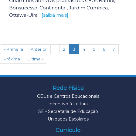
Guarulhos abrirá as piscinas dos CEUs Bambi,
Bonsucesso, Continental, Jardim Cumbica,
Ottawa-Uira...
[saiba mais]
(current)
« Primeira
Anterior
1
2
3
4
5
6
7
Próxima
Última »
Rede Física
CEUs e Centros Educacionais
Incentivo à Leitura
SE - Secretaria de Educação
Unidades Escolares
Currículo