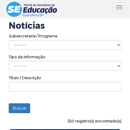
Toggl
navig
Notícias
Subsecretaria / Programa
Tipo da Informação
Título / Descrição
320 registro(s) encontrado(s)