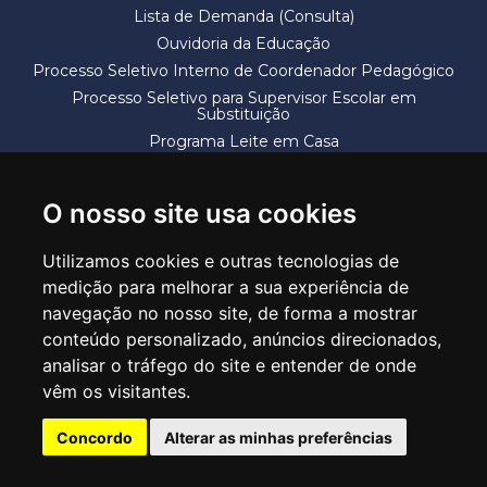
Lista de Demanda (Consulta)
Ouvidoria da Educação
Processo Seletivo Interno de Coordenador Pedagógico
Processo Seletivo para Supervisor Escolar em
Substituição
Programa Leite em Casa
Solicitação de Vaga
Termos e Condições
O nosso site usa cookies
Utilizamos cookies e outras tecnologias de
medição para melhorar a sua experiência de
navegação no nosso site, de forma a mostrar
conteúdo personalizado, anúncios direcionados,
SECRETARIA DE EDUCAÇÃO
analisar o tráfego do site e entender de onde
Rua Claudino Barbosa, 313 - Macedo - Guarulhos/SP CEP 07113-040
vêm os visitantes.
Central de Atendimento: *55 11 2475-7300
Concordo
Alterar as minhas preferências
PT