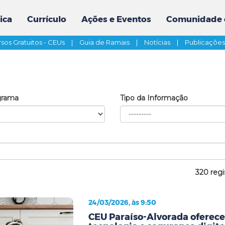
ica
Currículo
Ações e Eventos
Comunidade 
sos Gratuitos - CEUs
|
Guia de Ramais
|
Notícias
|
Publicaçõe
grama
Tipo da Informação
320 regi
24/03/2026, às 9:50
CEU Paraíso-Alvorada oferece 