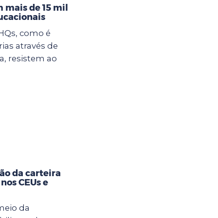
 mais de 15 mil
ucacionais
 HQs, como é
rias através de
, resistem ao
ão da carteira
 nos CEUs e
meio da