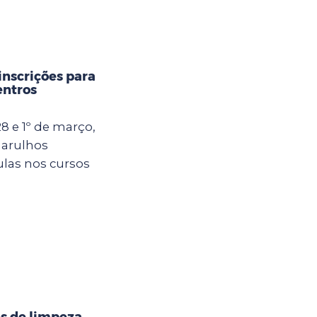
inscrições para
entros
8 e 1º de março,
uarulhos
ulas nos cursos
s de limpeza