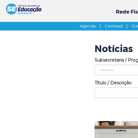
Rede Fís
Agenda
|
Cemead
|
Cur
Notícias
Subsecretaria / Pro
Título / Descrição