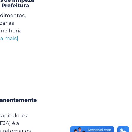
 Prefeitura
edimentos,
zar as
 melhoria
ba mais]
rmanentemente
apítulo, e a
EJA) é a
a retomar os