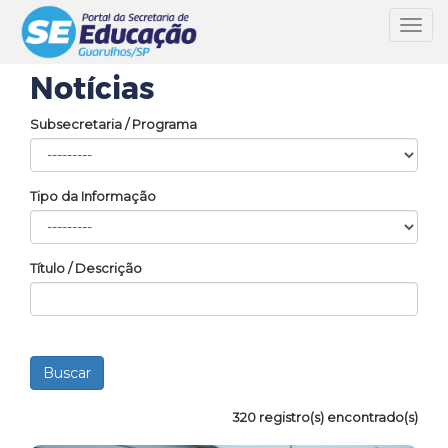
Toggl
navig
Notícias
Subsecretaria / Programa
Tipo da Informação
Título / Descrição
320 registro(s) encontrado(s)