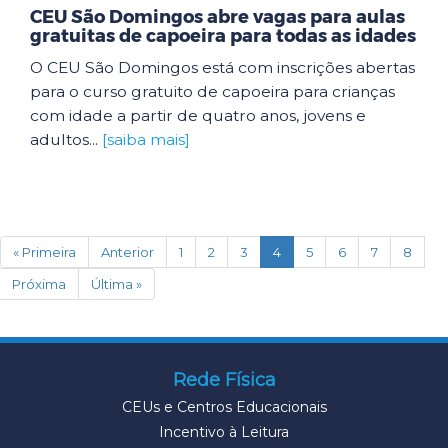
CEU São Domingos abre vagas para aulas
gratuitas de capoeira para todas as idades
O CEU São Domingos está com inscrições abertas
para o curso gratuito de capoeira para crianças
com idade a partir de quatro anos, jovens e
adultos...
[saiba mais]
(current)
« Primeira
Anterior
1
2
3
4
5
6
7
8
Próxima
Última »
Rede Física
CEUs e Centros Educacionais
Incentivo à Leitura