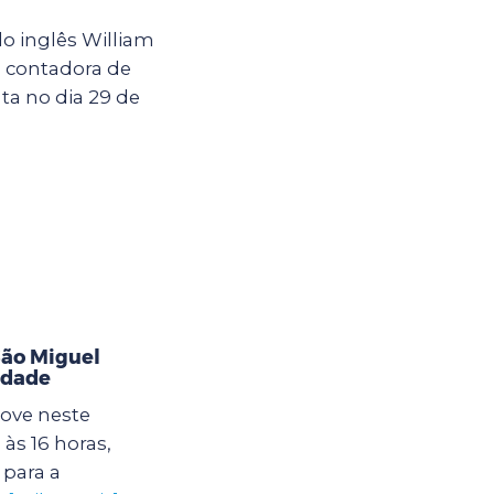
o inglês William
a contadora de
ta no dia 29 de
ão Miguel
idade
ove neste
às 16 horas,
para a