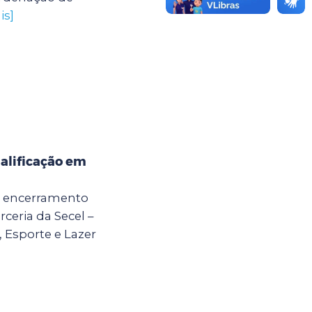
is]
alificação em
 o encerramento
ceria da Secel –
, Esporte e Lazer