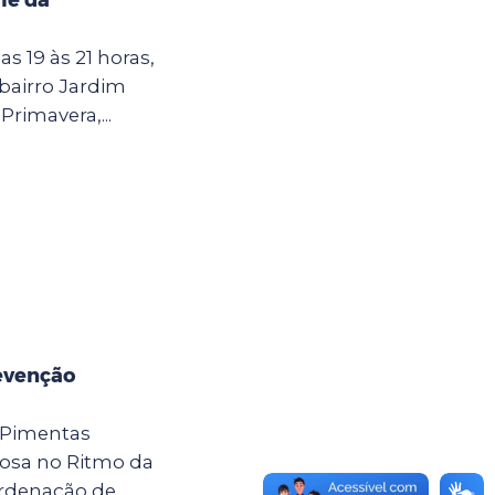
as 19 às 21 horas,
 bairro Jardim
Primavera,...
evenção
 Pimentas
osa no Ritmo da
ordenação de