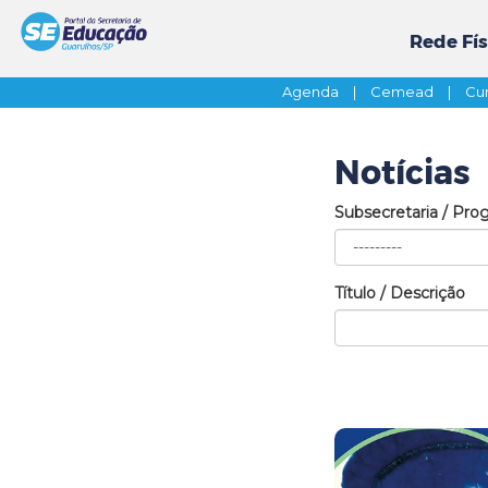
Rede Fís
Agenda
|
Cemead
|
Cur
Notícias
Subsecretaria / Pro
Título / Descrição