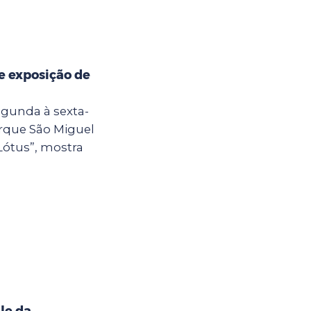
e exposição de
egunda à sexta-
Parque São Miguel
Lótus”, mostra
le da