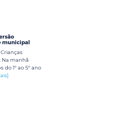
ersão
e municipal
Crianças
. Na manhã
os do 1º ao 5º ano
ais]