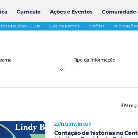
ica
Currículo
Ações e Eventos
Comunidade 
sos Gratuitos - CEUs
|
Guia de Ramais
|
Notícias
|
Publicaçõe
grama
Tipo da Informação
319 regi
23/11/2017, às 9:17
Contação de histórias no Cent