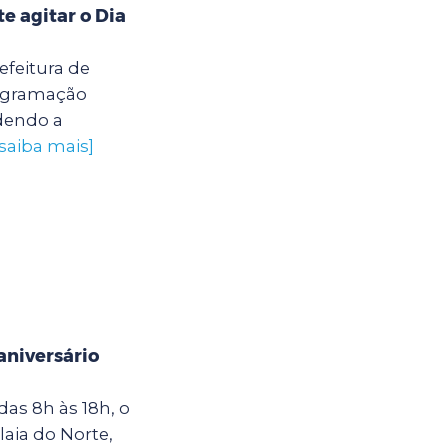
 agitar o Dia
efeitura de
rogramação
ndendo a
[saiba mais]
niversário
as 8h às 18h, o
laia do Norte,