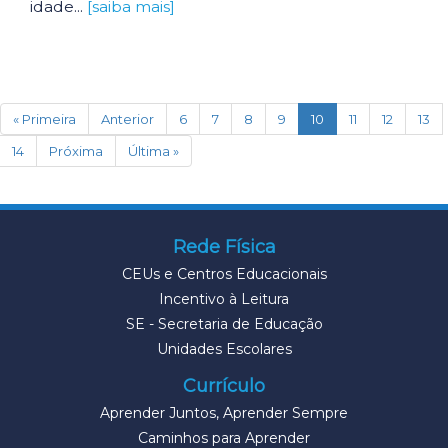
idade...
[saiba mais]
(current)
« Primeira
Anterior
6
7
8
9
10
11
12
13
14
Próxima
Última »
Rede Física
CEUs e Centros Educacionais
Incentivo à Leitura
SE - Secretaria de Educação
Unidades Escolares
Currículo
Aprender Juntos, Aprender Sempre
Caminhos para Aprender