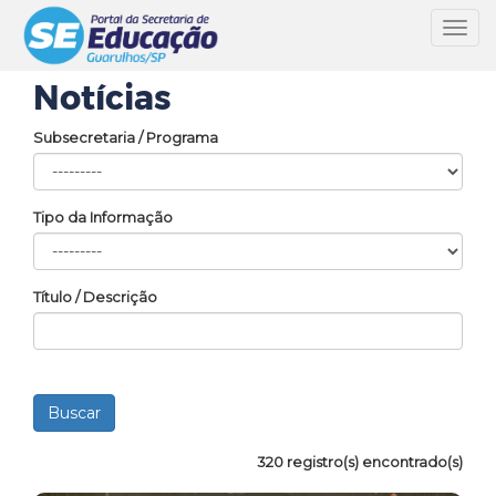
Toggl
navig
Notícias
Subsecretaria / Programa
Tipo da Informação
Título / Descrição
320 registro(s) encontrado(s)