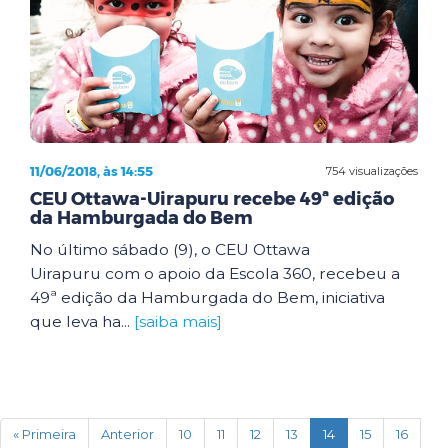
11/06/2018, às 14:55
754 visualizações
CEU Ottawa-Uirapuru recebe 49ª edição
da Hamburgada do Bem
No último sábado (9), o CEU Ottawa
Uirapuru com o apoio da Escola 360, recebeu a
49ª edição da Hamburgada do Bem, iniciativa
que leva ha...
[saiba mais]
(current)
« Primeira
Anterior
10
11
12
13
14
15
16