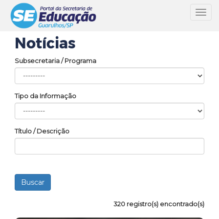
Toggl
navig
Notícias
Subsecretaria / Programa
Tipo da Informação
Título / Descrição
320 registro(s) encontrado(s)