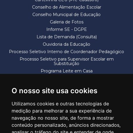
Conselho de Alimentação Escolar
Conselho Municipal de Educação
Galeria de Fotos
Informe SE - DGPE
Lista de Demanda (Consulta)
Ouvidoria da Educação
Processo Seletivo Interno de Coordenador Pedagógico
Processo Seletivo para Supervisor Escolar em
Substituição
Programa Leite em Casa
Solicitação de Vaga
Termos e Condições
O nosso site usa cookies
Utilizamos cookies e outras tecnologias de
medição para melhorar a sua experiência de
navegação no nosso site, de forma a mostrar
conteúdo personalizado, anúncios direcionados,
SECRETARIA DE EDUCAÇÃO
analisar o tráfego do site e entender de onde
Rua Claudino Barbosa, 313 - Macedo - Guarulhos/SP CEP 07113-040