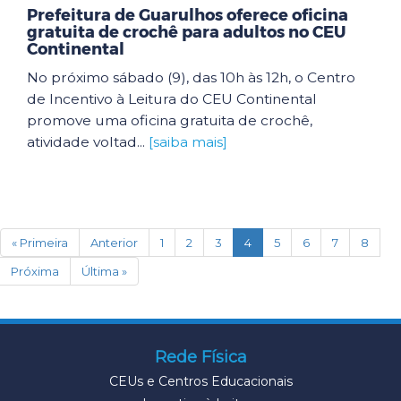
Prefeitura de Guarulhos oferece oficina
gratuita de crochê para adultos no CEU
Continental
No próximo sábado (9), das 10h às 12h, o Centro
de Incentivo à Leitura do CEU Continental
promove uma oficina gratuita de crochê,
atividade voltad...
[saiba mais]
(current)
« Primeira
Anterior
1
2
3
4
5
6
7
8
Próxima
Última »
Rede Física
CEUs e Centros Educacionais