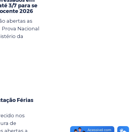
té 3/7 para se
Docente 2026
ão abertas as
a Prova Nacional
istério da
tação Férias
recido nos
tura de
s abertas a