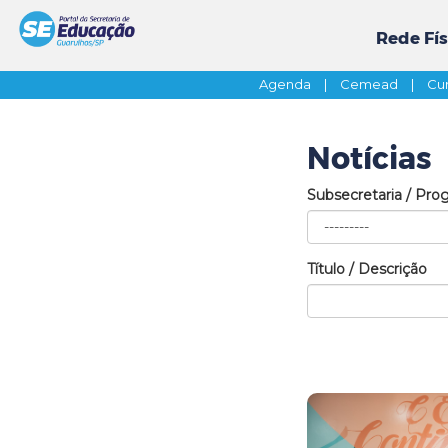
Rede Fís
Agenda
|
Cemead
|
Cur
Notícias
Subsecretaria / Pro
Título / Descrição