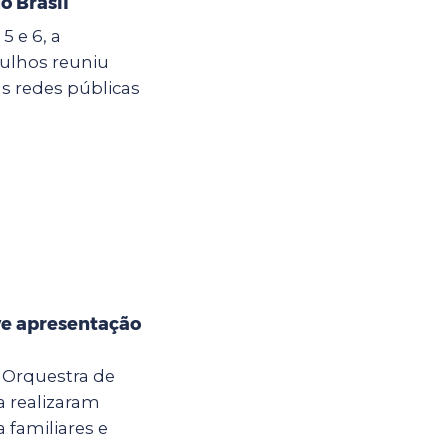
o Brasil
5 e 6, a
ulhos reuniu
s redes públicas
e apresentação
a Orquestra de
 realizaram
 familiares e