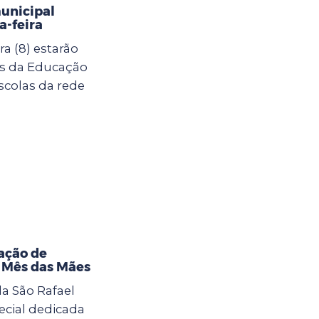
municipal
-feira
a (8) estarão
as da Educação
scolas da rede
ação de
o Mês das Mães
la São Rafael
cial dedicada