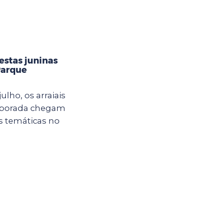
estas juninas
Parque
ulho, os arraiais
mporada chegam
s temáticas no