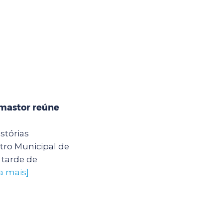
mastor reúne
stórias
ro Municipal de
tarde de
a mais]