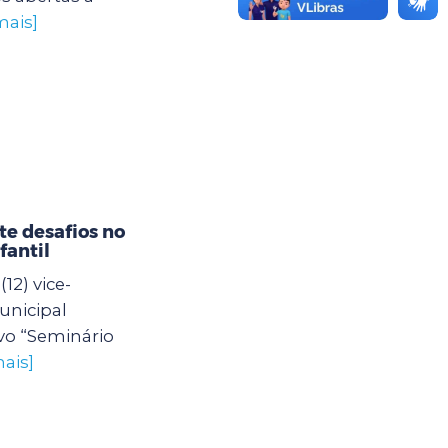
mais]
e desafios no
fantil
12) vice-
unicipal
vo “Seminário
ais]