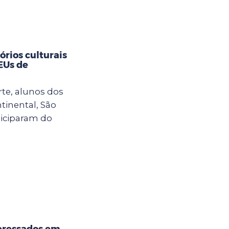
rios culturais
CEUs de
rte, alunos dos
tinental, São
ticiparam do
eressados em