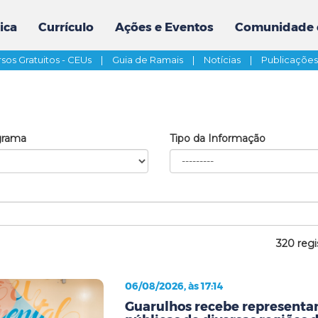
ica
Currículo
Ações e Eventos
Comunidade 
sos Gratuitos - CEUs
|
Guia de Ramais
|
Notícias
|
Publicaçõe
grama
Tipo da Informação
320 regi
06/08/2026, às 17:14
Guarulhos recebe representan