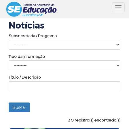
Toggl
navig
Notícias
Subsecretaria / Programa
Tipo da Informação
Título / Descrição
319 registro(s) encontrado(s)