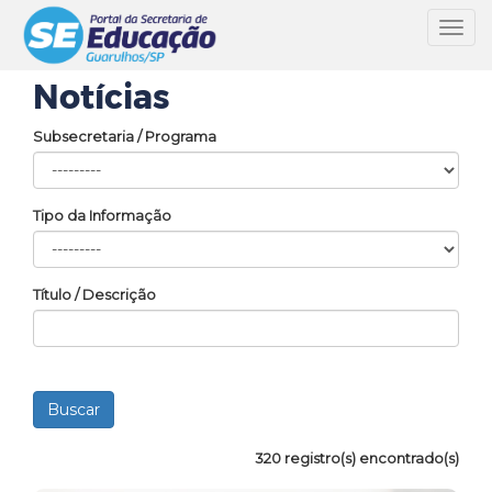
Toggl
navig
Notícias
Subsecretaria / Programa
Tipo da Informação
Título / Descrição
320 registro(s) encontrado(s)