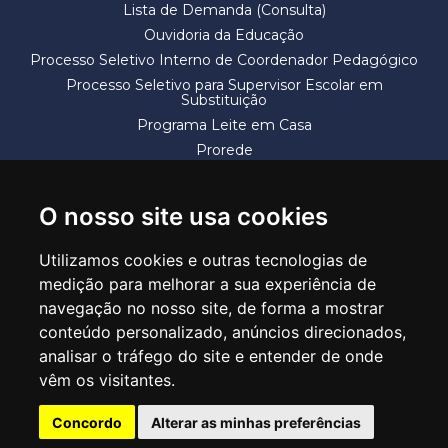
Lista de Demanda (Consulta)
Ouvidoria da Educação
Processo Seletivo Interno de Coordenador Pedagógico
Processo Seletivo para Supervisor Escolar em
Substituição
Programa Leite em Casa
Prorede
Solicitação de Vaga
Termos e Condições
O nosso site usa cookies
Utilizamos cookies e outras tecnologias de
medição para melhorar a sua experiência de
navegação no nosso site, de forma a mostrar
conteúdo personalizado, anúncios direcionados,
SECRETARIA DE EDUCAÇÃO
analisar o tráfego do site e entender de onde
Rua Claudino Barbosa, 313 - Macedo - Guarulhos/SP CEP 07113-040
vêm os visitantes.
Central de Atendimento: *55 11 2475-7300
Concordo
Alterar as minhas preferências