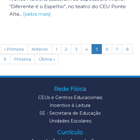
“Diferente é o Espelho”, no teatro do CEU Ponte
Alta...
[saiba mais]
(current)
« Primeira
Anterior
1
2
3
4
5
6
7
8
9
Próxima
Última »
Rede Física
CEUs e Centros Educacionais
Incentivo à Leitura
SE - Secretaria de Educação
Unidades Escolares
Currículo